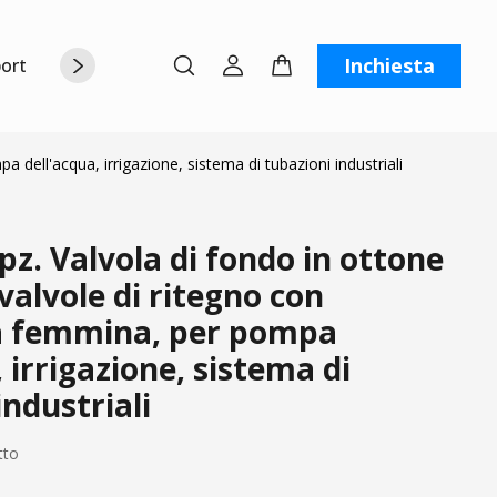
Inchiesta
orto
Chi siamo
Contattaci
C
a dell'acqua, irrigazione, sistema di tubazioni industriali
z. Valvola di fondo in ottone
 valvole di ritegno con
ra femmina, per pompa
, irrigazione, sistema di
industriali
tto