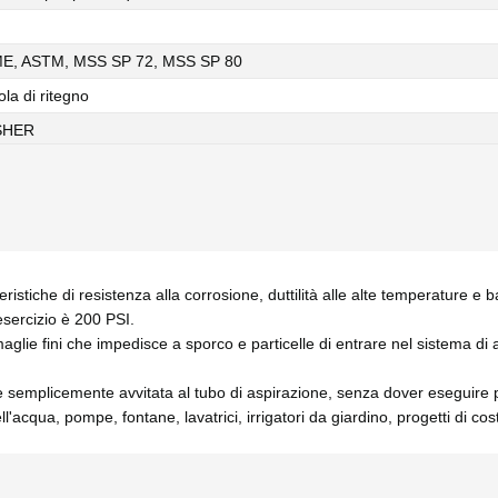
E, ASTM, MSS SP 72, MSS SP 80
ola di ritegno
SHER
istiche di resistenza alla corrosione, duttilità alle alte temperature e
ercizio è 200 PSI.
aglie fini che impedisce a sporco e particelle di entrare nel sistema di 
e semplicemente avvitata al tubo di aspirazione, senza dover eseguire 
acqua, pompe, fontane, lavatrici, irrigatori da giardino, progetti di cost