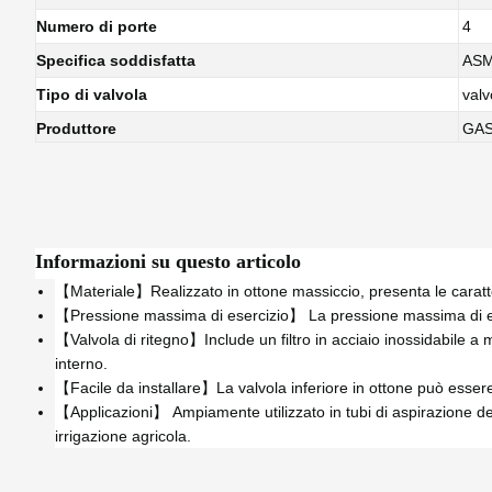
Numero di porte
4
Specifica soddisfatta
ASM
Tipo di valvola
valv
Produttore
GA
Informazioni su questo articolo
【Materiale】Realizzato in ottone massiccio, presenta le caratter
【Pressione massima di esercizio】 La pressione massima di es
【Valvola di ritegno】Include un filtro in acciaio inossidabile a m
interno.
【Facile da installare】La valvola inferiore in ottone può esser
【Applicazioni】 Ampiamente utilizzato in tubi di aspirazione dell'
irrigazione agricola.