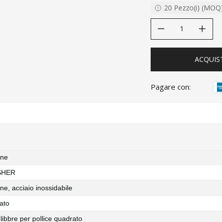
20
Pezzo(i)
(
MOQ
decrease quantity
increase quanti
ACQUIS
Pagare con:
one
SHER
ne, acciaio inossidabile
tato
libbre per pollice quadrato