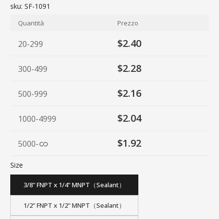
sku:
SF-1091
Quantità
Prezzo
$2.40
20-299
$2.28
300-499
$2.16
500-999
$2.04
1000-4999
$1.92
5000
-
Size
3/8" FNPT x 1/4" MNPT（Sealant）
1/2" FNPT x 1/2" MNPT（Sealant）