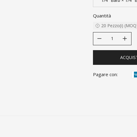
1/4" Barb × 1/4
Quantità
20
Pezzo(i)
(
MOQ
decrease quantity
increase quanti
ACQUIS
Pagare con: