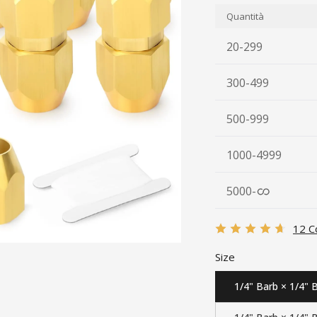
Quantità
20-299
300-499
500-999
1000-4999
5000
-
12 C
Size
1/4" Barb × 1/4" 