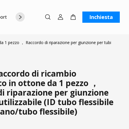
Inchiesta
orto
Chi siamo
Contattaci
C
 1 pezzo ， Raccordo di riparazione per giunzione per tubi
ccordo di ricambio
o in ottone da 1 pezzo ，
i riparazione per giunzione
utilizzabile (ID tubo flessibile
tano/tubo flessibile)