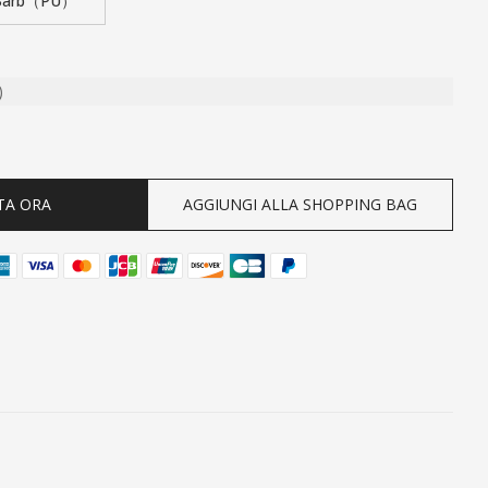
" Barb（PU）
)
ty
TA ORA
AGGIUNGI ALLA SHOPPING BAG