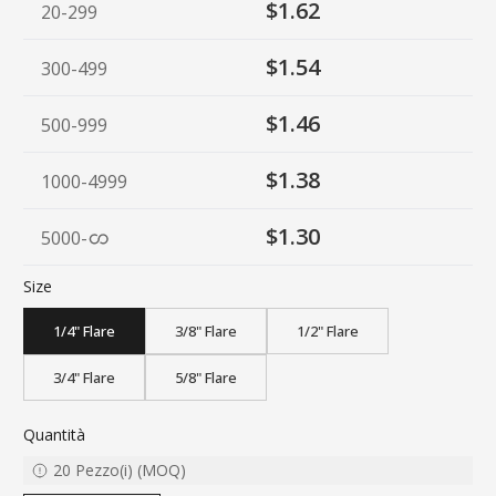
$1.62
20-299
$1.54
300-499
$1.46
500-999
$1.38
1000-4999
$1.30
5000
-
Size
1/4" Flare
3/8" Flare
1/2" Flare
3/4" Flare
5/8" Flare
Quantità
20
Pezzo(i)
(
MOQ
)