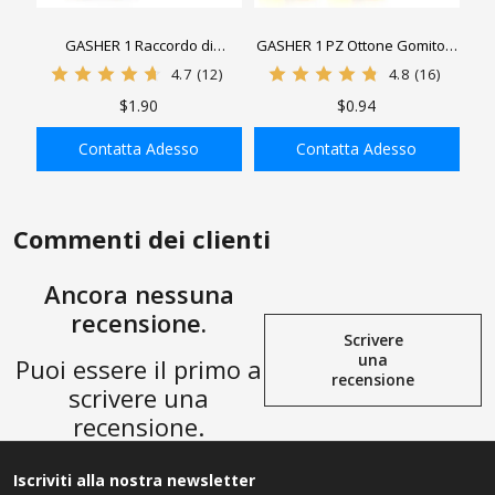
GASHER 1 Raccordo di
GASHER 1 PZ Ottone Gomito a
Ricambio Pneumatico in
90 Gradi Tubo di
4.7
(12)
4.8
(16)
Ottone ， Raccordo di
Compressione Connettore
$1.90
$0.94
Riparazione dell'estremità del
Raccordo Tubo, 1/8" Tubo OD
Tubo Riutilizzabile 3/8"
x 1/8" NPT Connettore
Contatta Adesso
Contatta Adesso
Barb（3/8" ID Tubo in
Maschio
AGGIUNGI ALLA
AGGIUNGI ALLA
Poliuretano） x 1/4" NPT
SHOPPING BAG
SHOPPING BAG
Rigido
Commenti dei clienti
Ancora nessuna
recensione.
Scrivere
una
Puoi essere il primo a
recensione
scrivere una
recensione.
Iscriviti alla nostra newsletter