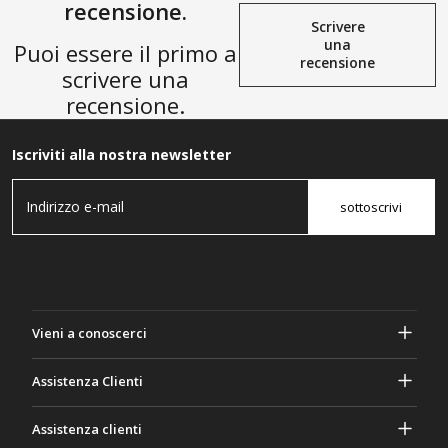
recensione.
Scrivere
una
Puoi essere il primo a
recensione
scrivere una
recensione.
Iscriviti alla nostra newsletter
sottoscrivi
Vieni a conoscerci
A proposito di Gasher
Assistenza Clienti
Privacy e sicurezza
Aiuto e domande frequenti
Assistenza clienti
Termini e Condizioni