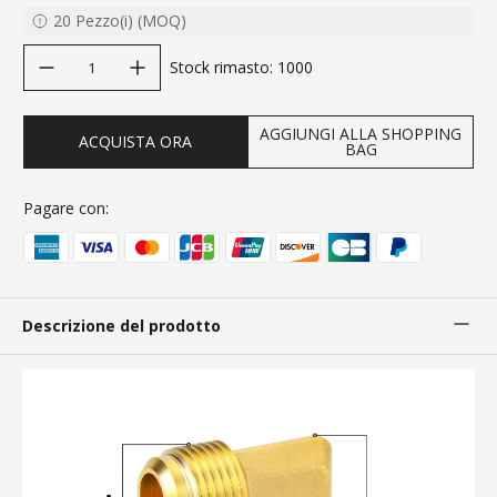
20
Pezzo(i)
(
MOQ
)
decrease quantity
increase quantity
Stock rimasto
:
1000
AGGIUNGI ALLA SHOPPING
ACQUISTA ORA
BAG
Pagare con:
Descrizione del prodotto