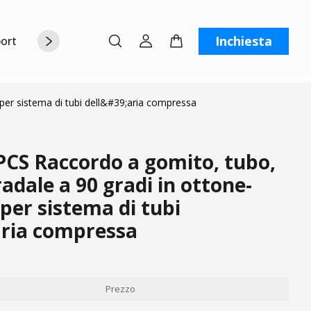
Inchiesta
orto
Chi siamo
Contattaci
C
per sistema di tubi dell&#39;aria compressa
CS Raccordo a gomito, tubo,
adale a 90 gradi in ottone-
 per sistema di tubi
aria compressa
Prezzo