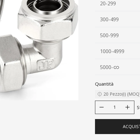
20-299
300-499
500-999
1000-4999
5000
-
Quantità
20
Pezzo(i)
(
MOQ
decrease quantity
increase quanti
S
ACQUIS