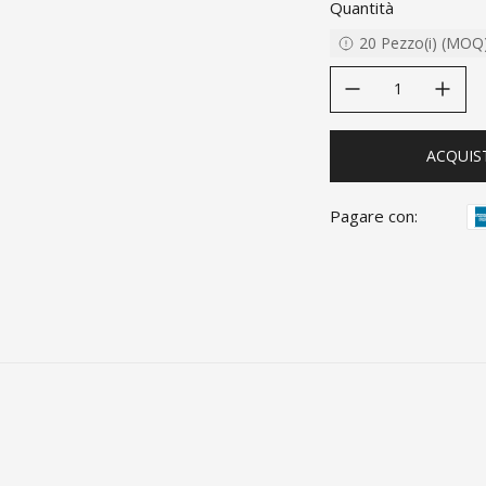
Quantità
20
Pezzo(i)
(
MOQ
decrease quantity
increase quanti
ACQUIS
Pagare con: