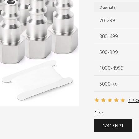
Quantità
20-299
300-499
500-999
1000-4999
5000
-
12 C
Size
1/4" FNPT