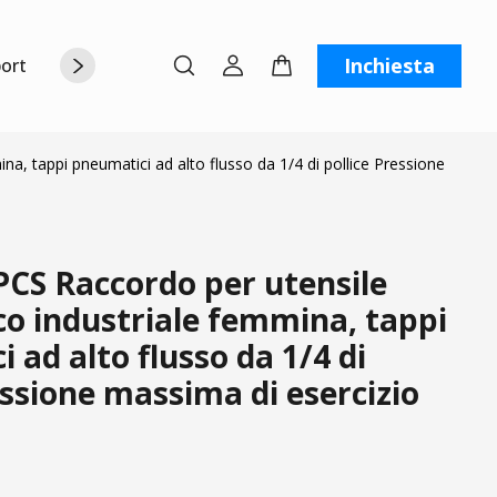
Inchiesta
orto
Chi siamo
Contattaci
C
, tappi pneumatici ad alto flusso da 1/4 di pollice Pressione
CS Raccordo per utensile
o industriale femmina, tappi
 ad alto flusso da 1/4 di
essione massima di esercizio