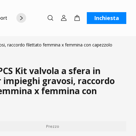
Inchiesta
orto
Chi siamo
Contattaci
C
vosi, raccordo filettato femmina x femmina con capezzolo
S Kit valvola a sfera in
 impieghi gravosi, raccordo
 femmina x femmina con
Prezzo