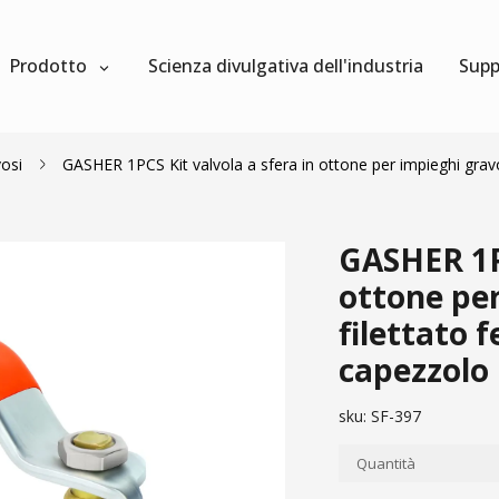
Prodotto
Scienza divulgativa dell'industria
Supp
vosi
GASHER 1PCS Kit valvola a sfera in ottone per impieghi gra
GASHER 1PC
ottone per
filettato
capezzolo
sku:
SF-397
Quantità