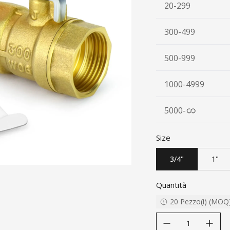
20-299
300-499
500-999
1000-4999
5000
-
Size
3/4"
1"
Quantità
20
Pezzo(i)
(
MOQ
decrease quantity
increase quanti