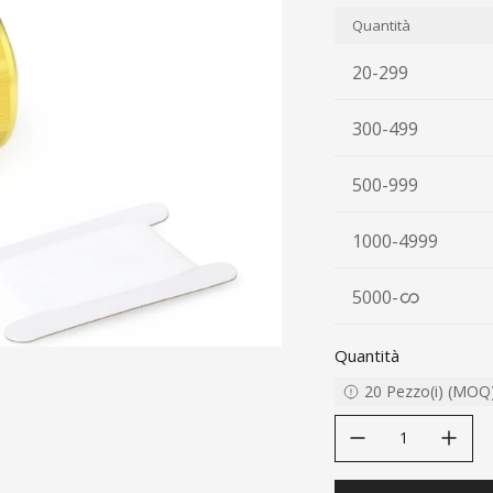
Quantità
20-299
300-499
500-999
1000-4999
5000
-
Quantità
20
Pezzo(i)
(
MOQ
decrease quantity
increase quanti