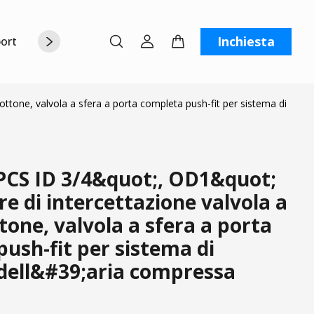
Inchiesta
orto
Chi siamo
Contattaci
C
ttone, valvola a sfera a porta completa push-fit per sistema di
CS ID 3/4&quot;, OD1&quot;
re di intercettazione valvola a
ttone, valvola a sfera a porta
ush-fit per sistema di
 dell&#39;aria compressa