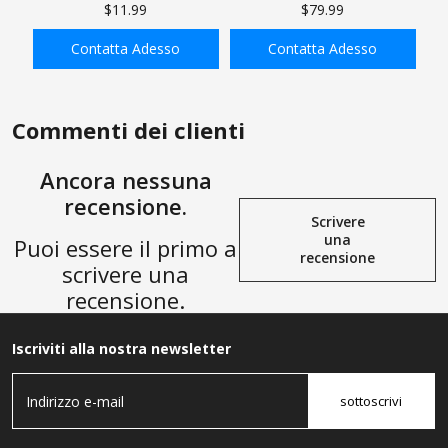
tubo in lega di alluminio dritto
radiante GASHER, kit collettore
$11.99
$79.99
con rullo di perline, tubo
di riscaldamento a pavimento
intercooler per sistemi di
in acciaio inossidabile, con
Contatta Adesso
Contatta Adesso
aspirazione e raffreddamento
uscite compatibili per
riscaldamento a pavimento
AGGIUNGI ALLA
AGGIUNGI ALLA
radiante idronico
SHOPPING BAG
SHOPPING BAG
Commenti dei clienti
Ancora nessuna
recensione.
Scrivere
una
Puoi essere il primo a
recensione
scrivere una
recensione.
Iscriviti alla nostra newsletter
sottoscrivi