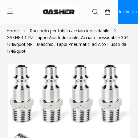
Inchiesta
Home
Raccordo per tubi in acciaio inossidabile
GASHER 1 PZ Tappo Aria Industriale, Acciaio Inossidabile 304
$2.80
$2.52
1/4&quot;NPT Maschio, Tappi Pneumatici ad Alto Flusso da
1/4&quot;