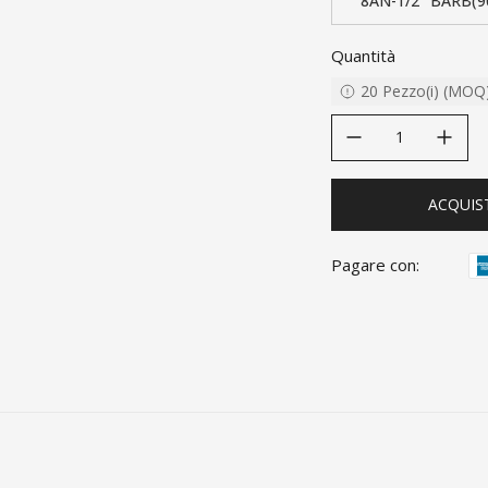
8AN-1/2" BARB(9
Quantità
20
Pezzo(i)
(
MOQ
decrease quantity
increase quanti
ACQUIS
Pagare con: