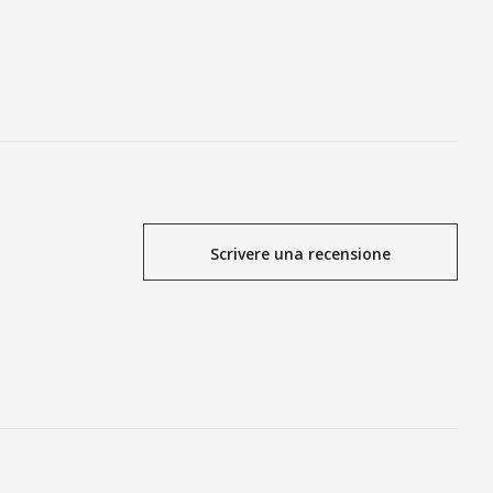
ING BAG
AGGIUNGI ALLA SHOPPING BAG
Scrivere una recensione