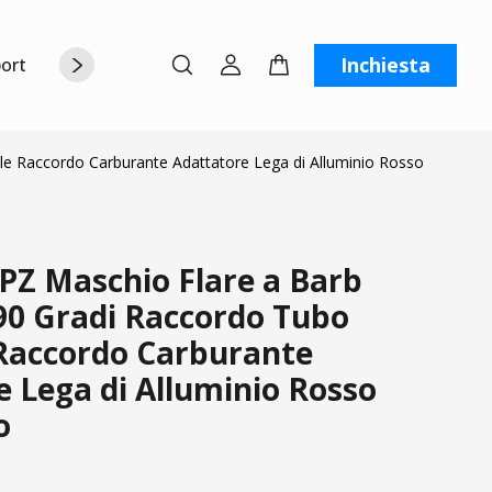
Inchiesta
orto
Chi siamo
Contattaci
C
le Raccordo Carburante Adattatore Lega di Alluminio Rosso
PZ Maschio Flare a Barb
90 Gradi Raccordo Tubo
 Raccordo Carburante
 Lega di Alluminio Rosso
o