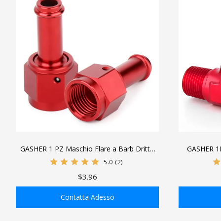
GASHER 1 PZ Maschio Flare a Barb Dritto
GASHER 1P
Girevole Raccordo Tubo Carburante
Raccordo Tu
5.0
(2)
Adattatore Lega di Alluminio Rosso
di Al
$3.96
Anodizzato
Contatta Adesso