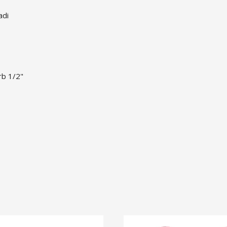
adi
rb 1/2"