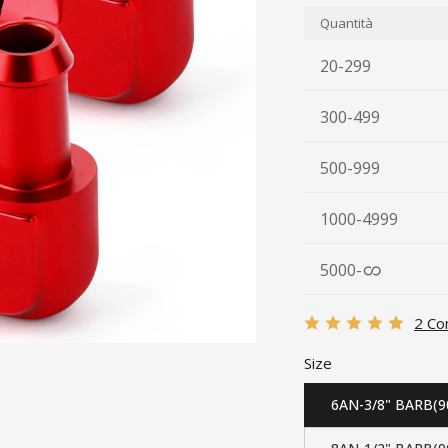
Quantità
20-299
300-499
500-999
1000-4999
5000
-
2 Co
Size
6AN-3/8" BARB(9