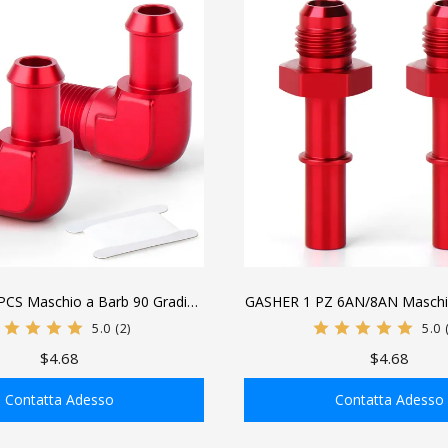
CS Maschio a Barb 90 Gradi
GASHER 1 PZ 6AN/8AN Maschio
bo Carburante Adattatore Lega
Quick Disconnect Maschio P
5.0
(2)
5.0
luminio Rosso Anodizzato
Raccordo Adattatore In Lega 
$4.68
$4.68
Anodizzato Rosso
Contatta Adesso
Contatta Adesso