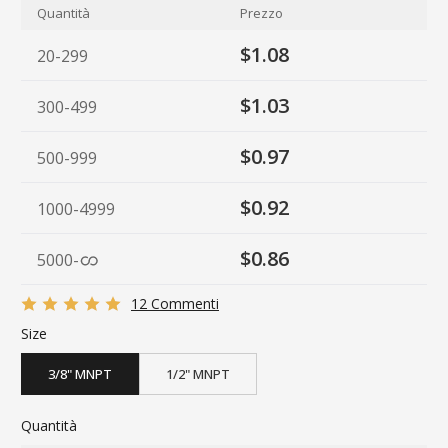
Quantità
Prezzo
$1.08
20-299
$1.03
300-499
$0.97
500-999
$0.92
1000-4999
$0.86
5000
-
12 Commenti
Size
3/8" MNPT
1/2" MNPT
Quantità