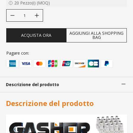
20
Pezzo(i)
(
MOQ
)
decrease quantity
increase quantity
AGGIUNGI ALLA SHOPPING
ACQUISTA ORA
BAG
Pagare con:
Descrizione del prodotto
Descrizione del prodotto