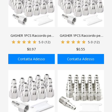
GASHER 1PCS Raccordo per
GASHER 1PCS Raccordo per
utensile pneumatico
utensile pneumatico
5.0
(12)
5.0
(12)
industriale femminile,
industriale femmina, tappi
$0.97
$0.55
pressione di esercizio
pneumatici ad alto flusso da
massima 300PSI delle spine
1/4 di pollice Pressione
Contatta Adesso
Contatta Adesso
pneumatiche
massima di esercizio 300PSI
AGGIUNGI ALLA
AGGIUNGI ALLA
SHOPPING BAG
SHOPPING BAG