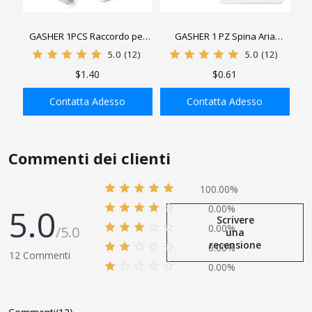
GASHER 1PCS Raccordo per
GASHER 1 PZ Spina Aria
utensile pneumatico
Industriale Maschio, Spine
5.0
(12)
5.0
(12)
industriale femmina NPT da
Pneumatiche ad Alto Flusso da
$1.40
$0.61
1/4 di pollice, tappi pneumatici
1/4 di Pollice 300PSI
ad alto flusso da 3/8 di pollice
Contatta Adesso
Contatta Adesso
Pressione massima di
AGGIUNGI ALLA
AGGIUNGI ALLA
esercizio 300PSI
SHOPPING BAG
SHOPPING BAG
Commenti dei clienti
100.00%
5.0
0.00%
Scrivere
0.00%
/5.0
una
recensione
0.00%
12 Commenti
0.00%