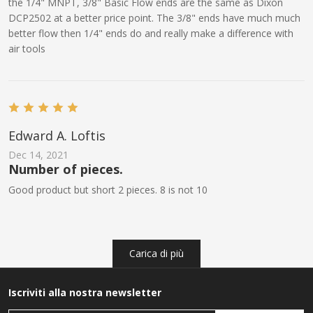
the 1/4" MNPT, 3/8" Basic Flow ends are the same as Dixon
DCP2502 at a better price point. The 3/8" ends have much much
better flow then 1/4" ends do and really make a difference with
air tools
Edward A. Loftis
Dec 14, 2021
Number of pieces.
Good product but short 2 pieces. 8 is not 10
Carica di più
Iscriviti alla nostra newsletter