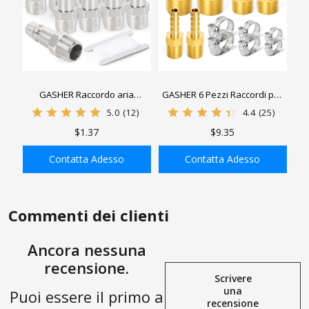
GASHER Raccordo aria
GASHER 6 Pezzi Raccordi per
industriale 1 pezzo con 1/4
Tubi Aria, Raccordi
5.0
(12)
4.4
(25)
"MNPT, 3/8" Raccordo aria a
Portagomma 1/4" Barb x 1/4"
$1.37
$9.35
connessione rapida con
MNPT ， 3/8" Barb x 3/8"
flusso di base
MNPT ， 1/2" Barb x 1/2"
Contatta Adesso
Contatta Adesso
MNPT Adattatore con 6 PCS
AGGIUNGI ALLA
AGGIUNGI ALLA
Tubo MORSETTO
SHOPPING BAG
SHOPPING BAG
Commenti dei clienti
Ancora nessuna
recensione.
Scrivere
una
Puoi essere il primo a
recensione