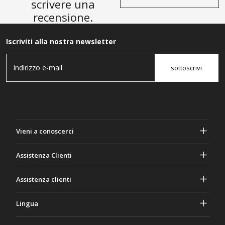
scrivere una
recensione.
Iscriviti alla nostra newsletter
sottoscrivi
Vieni a conoscerci
A proposito di Gasher
Assistenza Clienti
Privacy e sicurezza
Aiuto e domande frequenti
Assistenza clienti
Termini e Condizioni
I tuoi ordini
Attività di marketing
Ritorno e rimborso
Lingua
Contattaci
Idee e consigli
Tariffe e politiche di spedizione
Português