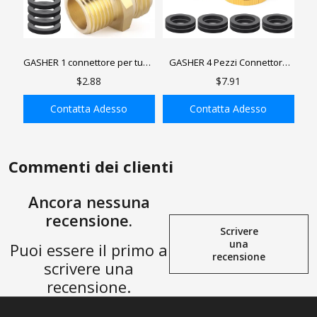
GASHER 1 connettore per tubo
GASHER 4 Pezzi Connettore
da giardino in ottone,
per Tubo da Giardino in
$2.88
$7.91
adattatore per tubo, filettatura
Metallo Ottone, Adattatore per
maschio 3/4" GHT x
Tubo Flessibile, Filettatura 3/4"
Contatta Adesso
Contatta Adesso
connettore filettatura maschio
FGHT x 3/4" FGHT, Connettore
1/2" NPT
Raccordo Filettato 3/4" MGHT x
AGGIUNGI ALLA
AGGIUNGI ALLA
3/4" MGHT
SHOPPING BAG
SHOPPING BAG
Commenti dei clienti
Ancora nessuna
recensione.
Scrivere
una
Puoi essere il primo a
recensione
scrivere una
recensione.