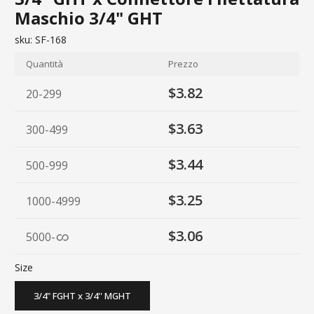
Maschio 3/4" GHT
sku:
SF-168
Quantità
Prezzo
$3.82
20-299
$3.63
300-499
$3.44
500-999
$3.25
1000-4999
$3.06
5000
-
Size
3/4" FGHT x 3/4'' MGHT