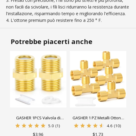
3. Fresati con precisione, i fili sono più stretti e più profondi,
non facili da scivolare, i fili lisci ridurranno la resistenza durante
l'installazione, risparmiando tempo e migliorando l'efficienza.
4. L'ottone premium può resistere fino a 250 ° F.
Potrebbe piacerti anche
GASHER 1PCS Valvola di
GASHER 1 PZ Metalli Ottone
ritegno in ottone da 1/2
Raccordo Barstock Maschio
5.0
(1)
4.6
(10)
"maschio a 1/2" filettatura
Ramo Tee T Adattatore 1/4
$3.96
$1.73
maschio, prevenzione del
"NPT Femmina x 1/4" NPT