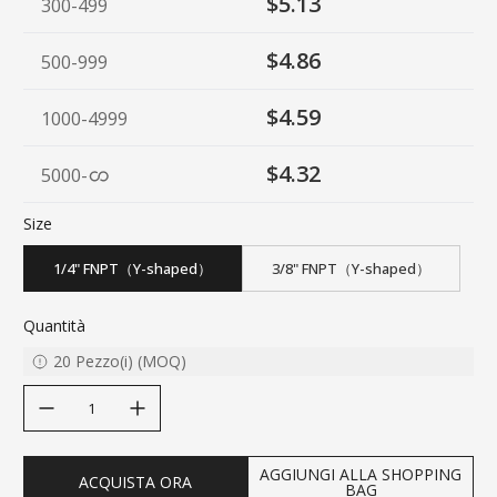
$5.13
300-499
$4.86
500-999
$4.59
1000-4999
$4.32
5000
-
Size
1/4" FNPT（Y-shaped）
3/8" FNPT（Y-shaped）
Quantità
20
Pezzo(i)
(
MOQ
)
decrease quantity
increase quantity
AGGIUNGI ALLA SHOPPING
ACQUISTA ORA
BAG