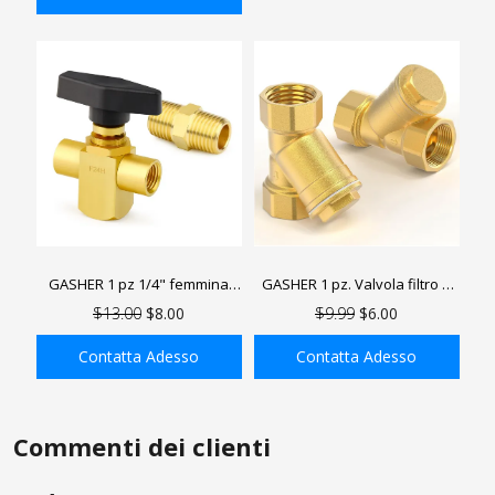
AGGIUNGI ALLA
AGGIUNGI ALLA
SHOPPING BAG
SHOPPING BAG
GASHER 1 pz 1/4" femmina
GASHER 1 pz. Valvola filtro a
valvola a sfera in ottone a 3
rete femmina in ottone a Y per
$13.00
$8.00
$9.99
$6.00
vie (L-PORT) con maniglie nere
separazione acqua-olio
e nipplo 1/4"NPT
Contatta Adesso
Contatta Adesso
AGGIUNGI ALLA
AGGIUNGI ALLA
SHOPPING BAG
SHOPPING BAG
Commenti dei clienti