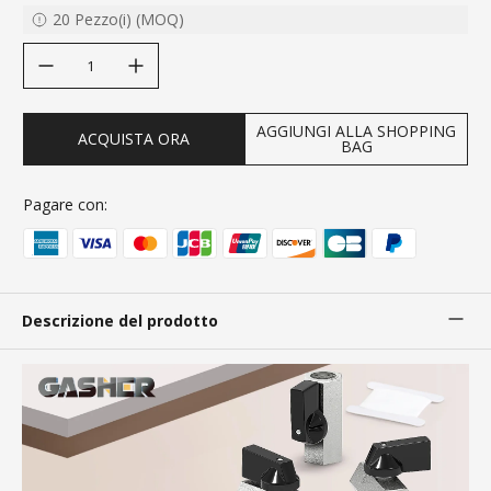
20
Pezzo(i)
(
MOQ
)
decrease quantity
increase quantity
AGGIUNGI ALLA SHOPPING
ACQUISTA ORA
BAG
Pagare con:
Descrizione del prodotto