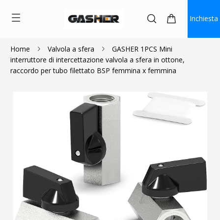
Inchiesta
Home
Valvola a sfera
GASHER 1PCS Mini
interruttore di intercettazione valvola a sfera in ottone,
$9.99
$8.99
raccordo per tubo filettato BSP femmina x femmina