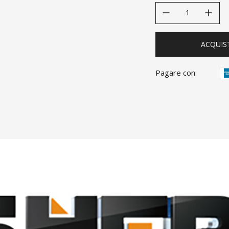
decrease quantity
increase quanti
ACQUIS
Pagare con: