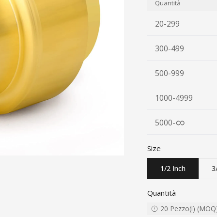
Quantità
20-299
300-499
500-999
1000-4999
5000
-
Size
1/2 Inch
3
Quantità
20
Pezzo(i)
(
MOQ