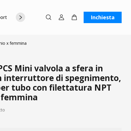
Inchiesta
orto
Chi siamo
Contattaci
C
chio x femmina
S Mini valvola a sfera in
 interruttore di spegnimento,
er tubo con filettatura NPT
x femmina
tto