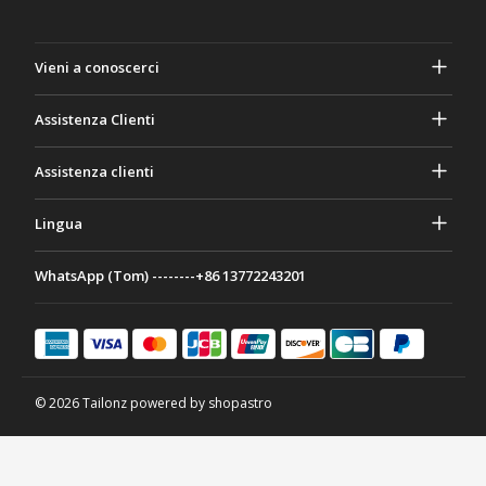
Vieni a conoscerci
A proposito di Gasher
Assistenza Clienti
Privacy e sicurezza
Aiuto e domande frequenti
Assistenza clienti
Termini e Condizioni
I tuoi ordini
Attività di marketing
Ritorno e rimborso
Lingua
Contattaci
Idee e consigli
Tariffe e politiche di spedizione
Português
WhatsApp (Tom) --------+86 13772243201
Modalità di pagamento
Italiano
Programma di partenariato
Français
Deutsch
日本語
© 2026 Tailonz powered by shopastro
Español
English