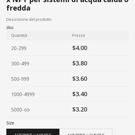
fredda
Descrizione del prodotto
sku:
Quantità
Prezzo
$4.00
20-299
$3.80
300-499
$3.60
500-999
$3.40
1000-4999
$3.20
5000
-
Size
1/2" FNPT x 1/2" PEX
1/2" FNPT x 3/4" PEX