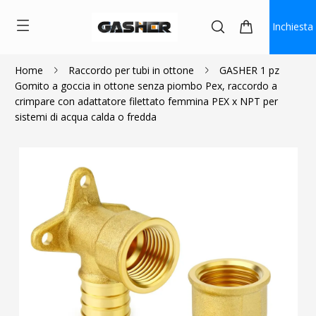
Inchiesta
Home
Raccordo per tubi in ottone
GASHER 1 pz
Gomito a goccia in ottone senza piombo Pex, raccordo a
$3.20
~
$4.33
crimpare con adattatore filettato femmina PEX x NPT per
sistemi di acqua calda o fredda