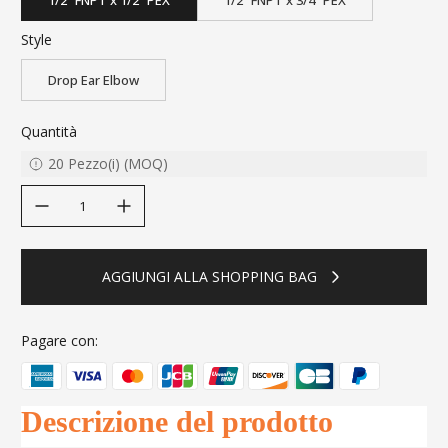
Style
Drop Ear Elbow
Quantità
20
Pezzo(i)
(
MOQ
)
decrease quantity
increase quantity
AGGIUNGI ALLA SHOPPING BAG
Pagare con:
Descrizione del prodotto