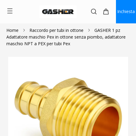
Inchiesta
Home
Raccordo per tubi in ottone
GASHER 1 pz
Adattatore maschio Pex in ottone senza piombo, adattatore
$2.14
~
$3.17
maschio NPT a PEX per tubi Pex