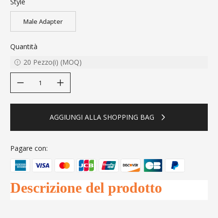
Style
Male Adapter
Quantità
20
Pezzo(i)
(
MOQ
)
decrease quantity
increase quantity
AGGIUNGI ALLA SHOPPING BAG
Pagare con:
Descrizione del prodotto