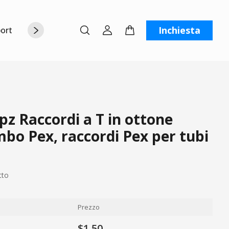
Inchiesta
orto
Chi siamo
Contattaci
C
z Raccordi a T in ottone
bo Pex, raccordi Pex per tubi
tto
Prezzo
$1.50