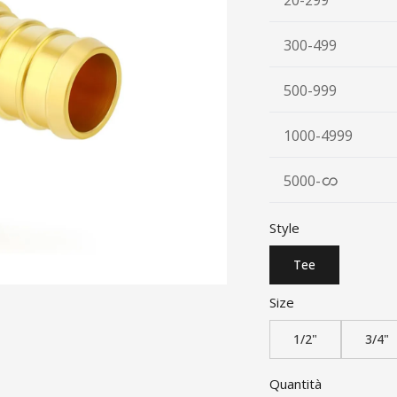
20-299
300-499
500-999
1000-4999
5000
-
Style
Tee
Size
1/2"
3/4"
Quantità