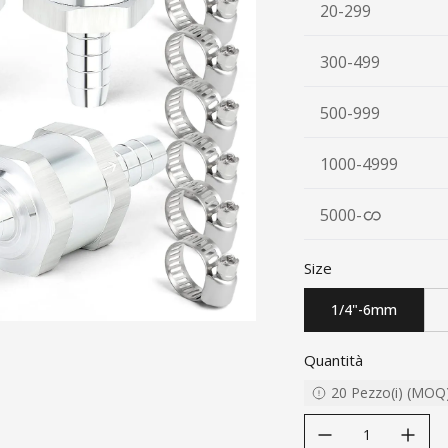
20-299
300-499
500-999
1000-4999
5000
-
Size
1/4"-6mm
Quantità
20
Pezzo(i)
(
MOQ
decrease quantity
increase quanti