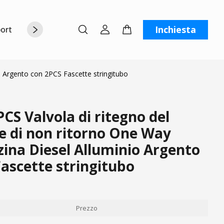
Inchiesta
orto
Chi siamo
Contattaci
C
o Argento con 2PCS Fascette stringitubo
S Valvola di ritegno del
e di non ritorno One Way
zina Diesel Alluminio Argento
ascette stringitubo
Prezzo