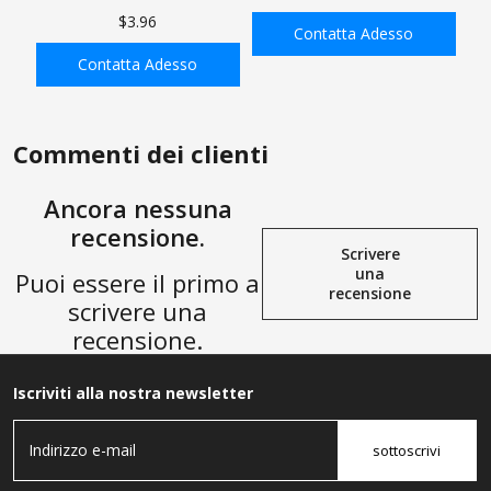
Tubo Carburante Adattatore
Raccordo Tubo Adattatore
$3.96
Lega di Alluminio Rosso
Dritto Lega di Alluminio
Contatta Adesso
Anodizzato
Anodizzato Rosso
Contatta Adesso
AGGIUNGI ALLA
AGGIUNGI ALLA
SHOPPING BAG
SHOPPING BAG
Commenti dei clienti
Ancora nessuna
recensione.
Scrivere
una
Puoi essere il primo a
recensione
scrivere una
recensione.
Iscriviti alla nostra newsletter
sottoscrivi