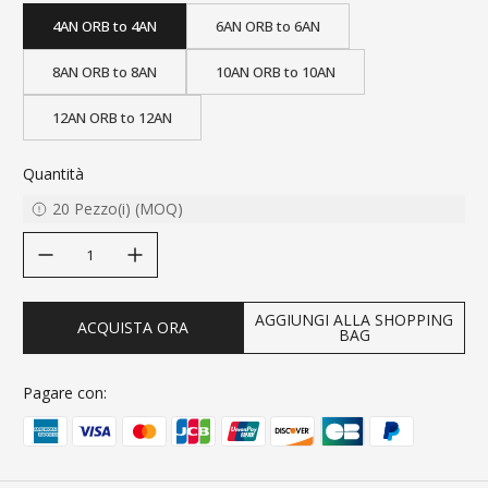
4AN ORB to 4AN
6AN ORB to 6AN
8AN ORB to 8AN
10AN ORB to 10AN
12AN ORB to 12AN
Quantità
20
Pezzo(i)
(
MOQ
)
decrease quantity
increase quantity
AGGIUNGI ALLA SHOPPING
ACQUISTA ORA
BAG
Pagare con: