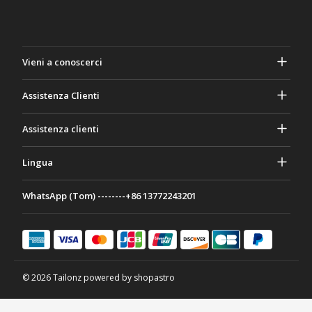
Vieni a conoscerci
A proposito di Gasher
Assistenza Clienti
Privacy e sicurezza
Aiuto e domande frequenti
Assistenza clienti
Termini e Condizioni
I tuoi ordini
Attività di marketing
Ritorno e rimborso
Lingua
Contattaci
Idee e consigli
Tariffe e politiche di spedizione
Português
WhatsApp (Tom) --------+86 13772243201
Modalità di pagamento
Italiano
Programma di partenariato
Français
Deutsch
日本語
© 2026 Tailonz powered by shopastro
Español