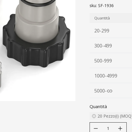
sku:
SF-1936
Quantità
20-299
300-499
500-999
1000-4999
5000
-
Quantità
20
Pezzo(i)
(
MOQ
decrease quantity
increase quanti