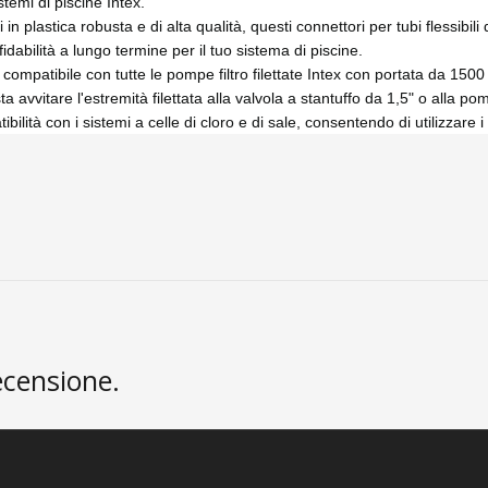
istemi di piscine Intex.
in plastica robusta e di alta qualità, questi connettori per tubi flessibi
dabilità a lungo termine per il tuo sistema di piscine.
compatibile con tutte le pompe filtro filettate Intex con portata da 15
 avvitare l'estremità filettata alla valvola a stantuffo da 1,5" o alla pomp
ità con i sistemi a celle di cloro e di sale, consentendo di utilizzare i tu
ecensione.