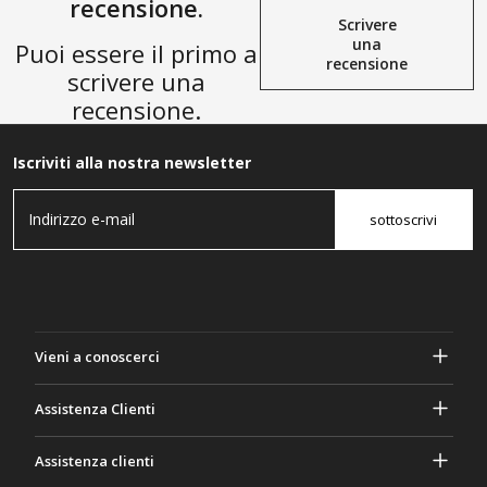
recensione.
Scrivere
una
Puoi essere il primo a
recensione
scrivere una
recensione.
Iscriviti alla nostra newsletter
sottoscrivi
Vieni a conoscerci
A proposito di Gasher
Assistenza Clienti
Privacy e sicurezza
Aiuto e domande frequenti
Assistenza clienti
Termini e Condizioni
I tuoi ordini