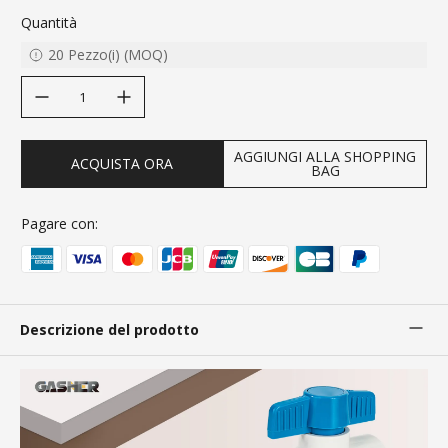
Quantità
20
Pezzo(i)
(
MOQ
)
decrease quantity
increase quantity
AGGIUNGI ALLA SHOPPING
ACQUISTA ORA
BAG
Pagare con:
Descrizione del prodotto