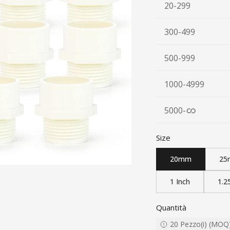
20-299
300-499
500-999
1000-4999
5000
-
Size
20mm
25
1 Inch
1.2
Quantità
20
Pezzo(i)
(
MOQ