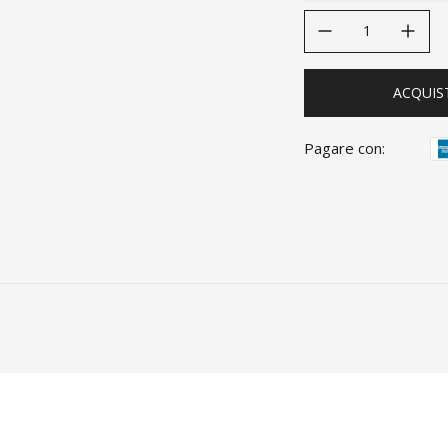
decrease quantity
increase quanti
ACQUIS
Pagare con: