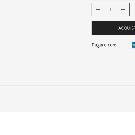
decrease quantity
increase quanti
ACQUIS
Pagare con: