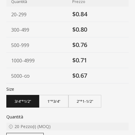
Quantità
Prezzo
$0.84
20-299
$0.80
300-499
$0.76
500-999
$0.71
1000-4999
$0.67
5000
-
Size
3/4"*1/2"
1"*3/4"
2"*1-1/2"
Quantità
20
Pezzo(i)
(
MOQ
)