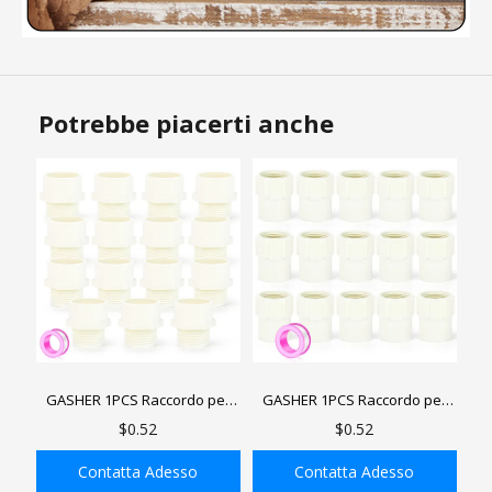
Potrebbe piacerti anche
GASHER 1PCS Raccordo per
GASHER 1PCS Raccordo per
tubi in PVC Maschio -
tubi in PVC femmina -
$0.52
$0.52
Adattatore per presa in PVC
Raccordo per raccordi in PVC
Raccordi per prese per tubi di
per mobili Raccordi per prese
Contatta Adesso
Contatta Adesso
grado mobili, per la casa o
per tubi, per la casa o