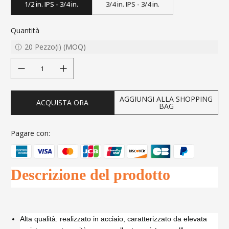
1/2 in. IPS - 3/4 in.
3/4 in. IPS - 3/4 in.
Quantità
20
Pezzo(i)
(
MOQ
)
decrease quantity
increase quantity
AGGIUNGI ALLA SHOPPING
ACQUISTA ORA
BAG
Pagare con:
Descrizione del prodotto
Alta qualità: realizzato in acciaio, caratterizzato da elevata