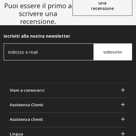
una
Puoi essere il primo a
recensione
scrivere una
recensione.
Iscriviti alla nostra newsletter
sottoscrivi
Vieni a conoscerci
A proposito di Gasher
Assistenza Clienti
Privacy e sicurezza
Aiuto e domande frequenti
Assistenza clienti
Termini e Condizioni
I tuoi ordini
Attività di marketing
Ritorno e rimborso
Lingua
Contattaci