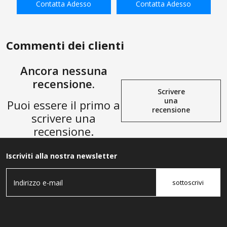
Contatta Adesso
Contatta Adesso
accoppiatore pneumatico a
connessione rapida
AGGIUNGI ALLA
AGGIUNGI ALLA
connessione rapida
SHOPPING BAG
SHOPPING BAG
Commenti dei clienti
Ancora nessuna
recensione.
Scrivere
una
Puoi essere il primo a
recensione
scrivere una
recensione.
Iscriviti alla nostra newsletter
sottoscrivi