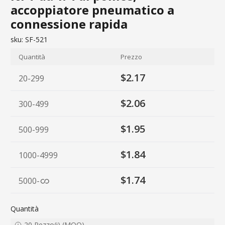
accoppiatore pneumatico a
connessione rapida
sku:
SF-521
Quantità
Prezzo
$2.17
20-299
$2.06
300-499
$1.95
500-999
$1.84
1000-4999
$1.74
5000
-
Quantità
20
Pezzo(i)
(
MOQ
)