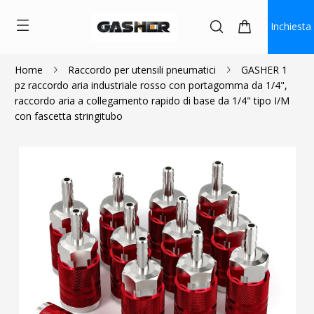
Inchiesta
Home
Raccordo per utensili pneumatici
GASHER 1
pz raccordo aria industriale rosso con portagomma da 1/4",
$5.50
$2.50
raccordo aria a collegamento rapido di base da 1/4" tipo I/M
con fascetta stringitubo