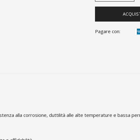
ACQUIS
Pagare con:
sistenza alla corrosione, duttilità alle alte temperature e bassa pe
a e affidabilità.