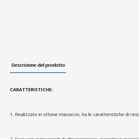
Descrizione del prodotto
CARATTERISTICHE:
1. Realizzato in ottone massiccio, ha le caratteristiche di re
2. Fuso con componenti di alta precisione, garantisce sicurezz