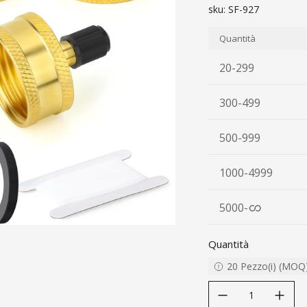
sku:
SF-927
Quantità
20-299
300-499
500-999
1000-4999
5000
-
Quantità
20
Pezzo(i)
(
MOQ
decrease quantity
increase quanti