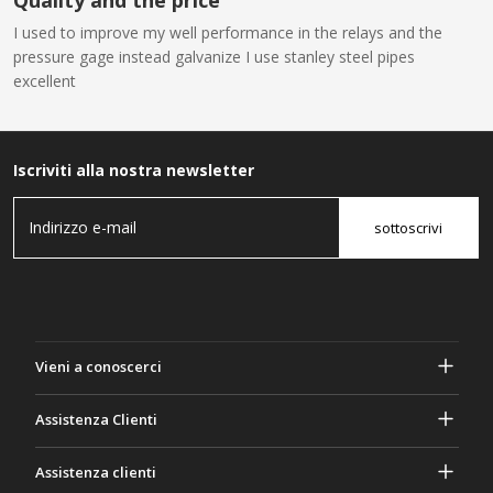
I used to improve my well performance in the relays and the
pressure gage instead galvanize I use stanley steel pipes
excellent
Iscriviti alla nostra newsletter
sottoscrivi
Vieni a conoscerci
A proposito di Gasher
Assistenza Clienti
Privacy e sicurezza
Aiuto e domande frequenti
Assistenza clienti
Termini e Condizioni