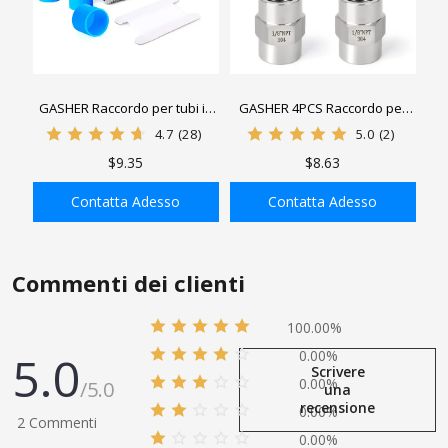
GASHER Raccordo per tubi in
GASHER 4PCS Raccordo per
acciaio inossidabile da 4 pezzi
tubi in acciaio inossidabile 304,
4.7
(28)
5.0
(2)
Gomito da 90 gradi Barstock
raccordo esagonale per
$9.35
$8.63
Street, tubo maschio a tubo
capezzolo esagonale, tubo
femmina
con filettatura maschio, tubo
Contatta Adesso
Contatta Adesso
con filettatura femmina
AGGIUNGI ALLA
AGGIUNGI ALLA
SHOPPING BAG
SHOPPING BAG
Commenti dei clienti
100.00%
5.0
0.00%
Scrivere
0.00%
/5.0
una
recensione
0.00%
2 Commenti
0.00%