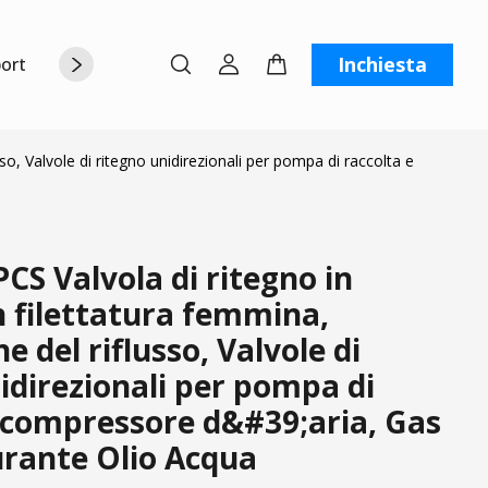
Inchiesta
orto
Chi siamo
Contattaci
C
o, Valvole di ritegno unidirezionali per pompa di raccolta e
S Valvola di ritegno in
 filettatura femmina,
e del riflusso, Valvole di
idirezionali per pompa di
e compressore d&#39;aria, Gas
urante Olio Acqua