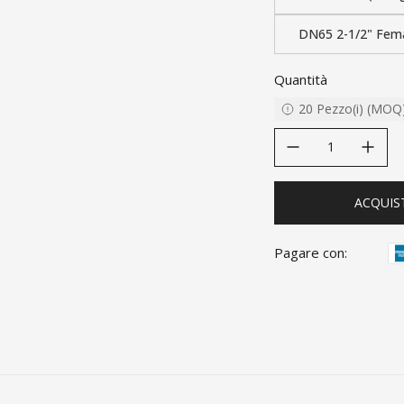
DN65 2-1/2" Fem
Quantità
20
Pezzo(i)
(
MOQ
decrease quantity
increase quanti
ACQUIS
Pagare con: