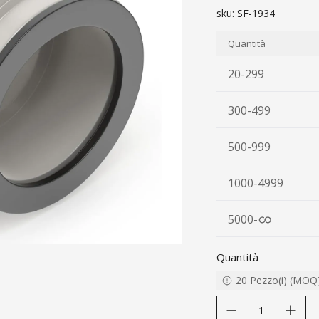
sku:
SF-1934
Quantità
20-299
300-499
500-999
1000-4999
5000
-
Quantità
20
Pezzo(i)
(
MOQ
decrease quantity
increase quanti