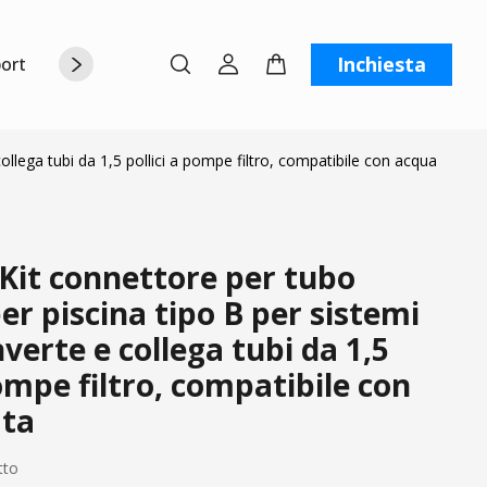
Inchiesta
orto
Chi siamo
Contattaci
C
ollega tubi da 1,5 pollici a pompe filtro, compatibile con acqua
Kit connettore per tubo
per piscina tipo B per sistemi
nverte e collega tubi da 1,5
pompe filtro, compatibile con
ata
tto