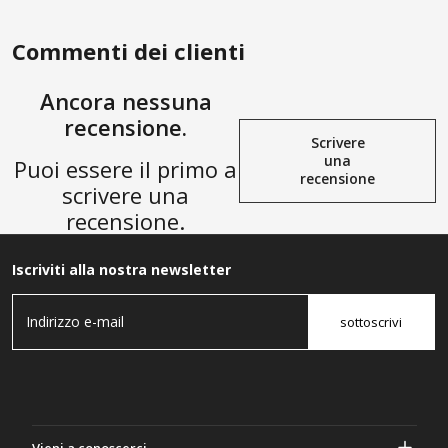
Scaldabagno, Solare E
Connettore DOT
AGGIUNGI ALLA
AGGIUNGI ALLA
Domestico
SHOPPING BAG
SHOPPING BAG
Commenti dei clienti
Ancora nessuna
recensione.
Scrivere
una
Puoi essere il primo a
recensione
scrivere una
recensione.
Iscriviti alla nostra newsletter
sottoscrivi
Vieni a conoscerci