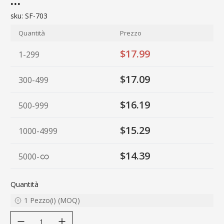
…
sku:
SF-703
Quantità
Prezzo
$17.99
1-299
$17.09
300-499
$16.19
500-999
$15.29
1000-4999
$14.39
5000
-
Quantità
1
Pezzo(i)
(
MOQ
)
decrease quantity
increase quantity