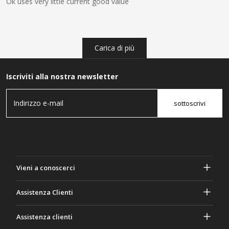
Ok uses very little current good value
Carica di più
Iscriviti alla nostra newsletter
sottoscrivi
Vieni a conoscerci
A proposito di Gasher
Assistenza Clienti
Privacy e sicurezza
Aiuto e domande frequenti
Assistenza clienti
Termini e Condizioni
I tuoi ordini