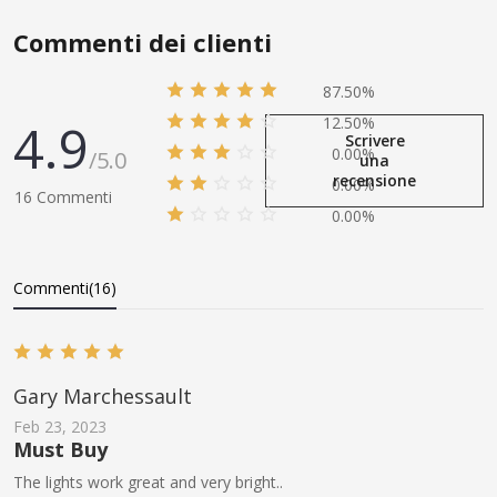
Commenti dei clienti
87.50%
4.9
12.50%
Scrivere
0.00%
/5.0
una
recensione
0.00%
16 Commenti
0.00%
Commenti(16)
Gary Marchessault
Feb 23, 2023
Must Buy
The lights work great and very bright..