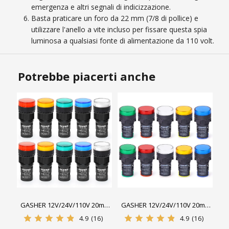
emergenza e altri segnali di indicizzazione.
Basta praticare un foro da 22 mm (7/8 di pollice) e
utilizzare l'anello a vite incluso per fissare questa spia
luminosa a qualsiasi fonte di alimentazione da 110 volt.
Potrebbe piacerti anche
GASHER 12V/24V/110V 20mA
GASHER 12V/24V/110V 20mA
Indicatore luminoso a
Indicatore LED a risparmio
4.9
(16)
4.9
(16)
risparmio energetico
energetico Dimensioni foro di