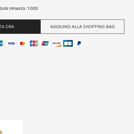
ty
tock rimasto
:
1000
TA ORA
AGGIUNGI ALLA SHOPPING BAG