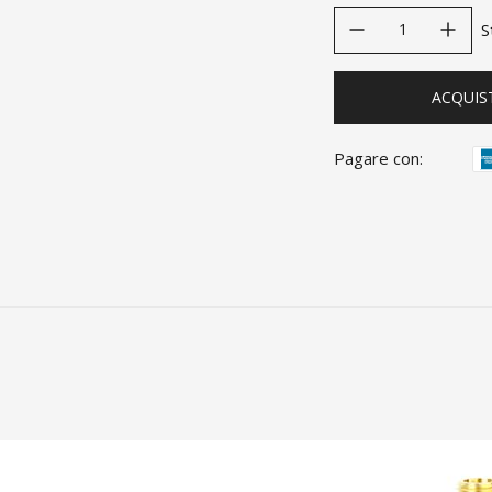
decrease quantity
increase quanti
S
ACQUIS
Pagare con: