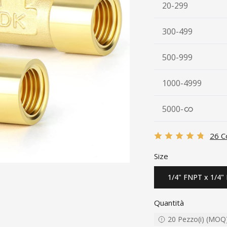
20-299
300-499
500-999
1000-4999
5000
-
26 C
Size
1/4" FNPT x 1/4"
Quantità
20
Pezzo(i)
(
MOQ