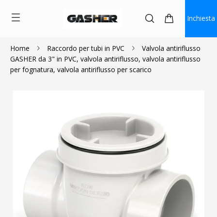
Inchiesta
Home
Raccordo per tubi in PVC
Valvola antiriflusso
GASHER da 3" in PVC, valvola antiriflusso, valvola antiriflusso
$31.99
per fognatura, valvola antiriflusso per scarico