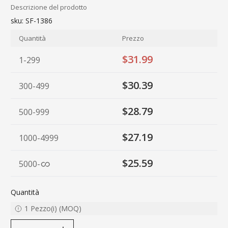
Descrizione del prodotto
sku:
SF-1386
Quantità
Prezzo
$31.99
1-299
$30.39
300-499
$28.79
500-999
$27.19
1000-4999
$25.59
5000
-
Quantità
1
Pezzo(i)
(
MOQ
)
decrease quantity
increase quantity