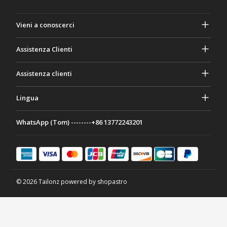
Vieni a conoscerci
A proposito di Gasher
Assistenza Clienti
Privacy e sicurezza
Aiuto e domande frequenti
Assistenza clienti
Termini e Condizioni
I tuoi ordini
Attività di marketing
Ritorno e rimborso
Lingua
Contattaci
Idee e consigli
Tariffe e politiche di spedizione
Português
WhatsApp (Tom) --------+86 13772243201
Modalità di pagamento
Italiano
Programma di partenariato
Français
Deutsch
日本語
© 2026 Tailonz powered by shopastro
Español
English