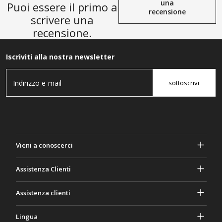
una
Puoi essere il primo a
recensione
scrivere una
recensione.
Iscriviti alla nostra newsletter
sottoscrivi
Vieni a conoscerci
A proposito di Gasher
Assistenza Clienti
Privacy e sicurezza
Aiuto e domande frequenti
Assistenza clienti
Termini e Condizioni
I tuoi ordini
Attività di marketing
Ritorno e rimborso
Lingua
Contattaci