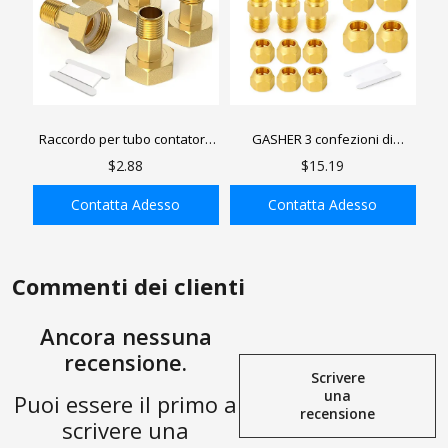
Raccordo per tubo contatore
GASHER 3 confezioni di
acqua in ottone GASHER,
raccordi per tubi in ottone,
$2.88
$15.19
raccordo per tubo adattatore
semigiunzione con dado
maschio x femmina NPT
svasato, raccordi per tubi
Contatta Adesso
Contatta Adesso
svasati x maschio
AGGIUNGI ALLA
AGGIUNGI ALLA
SHOPPING BAG
SHOPPING BAG
Commenti dei clienti
Ancora nessuna
recensione.
Scrivere
una
Puoi essere il primo a
recensione
scrivere una