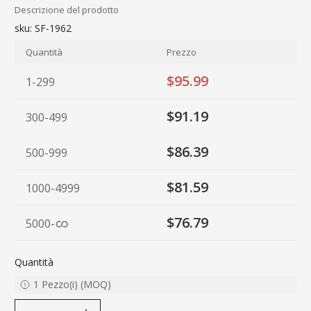
Descrizione del prodotto
sku:
SF-1962
Quantità
Prezzo
$95.99
1-299
$91.19
300-499
$86.39
500-999
$81.59
1000-4999
$76.79
5000
-
Quantità
1
Pezzo(i)
(
MOQ
)
decrease quantity
increase quantity