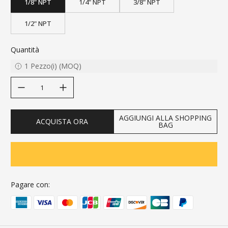
1/8" NPT
1/4" NPT
3/8" NPT
1/2" NPT
Quantità
1
Pezzo(i)
(
MOQ
)
decrease quantity
increase quantity
AGGIUNGI ALLA SHOPPING
ACQUISTA ORA
BAG
Pagare con: