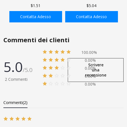
capezzolo esagonale, tubo
Gradi Barstock Street Gomito,
$1.51
$5.04
femmina x tubo maschio
Tubo Maschio x Tubo
Femmina
Contatta Adesso
Contatta Adesso
AGGIUNGI ALLA
AGGIUNGI ALLA
SHOPPING BAG
SHOPPING BAG
Commenti dei clienti
100.00%
5.0
0.00%
Scrivere
0.00%
/5.0
una
recensione
0.00%
2 Commenti
0.00%
Commenti(2)