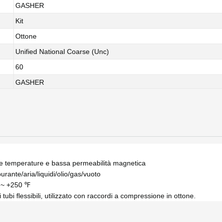
GASHER
Kit
Ottone
Unified National Coarse (Unc)
60
GASHER
 alte temperature e bassa permeabilità magnetica
urante/aria/liquidi/olio/gas/vuoto
℉ ~ +250 ℉
 tubi flessibili, utilizzato con raccordi a compressione in ottone.