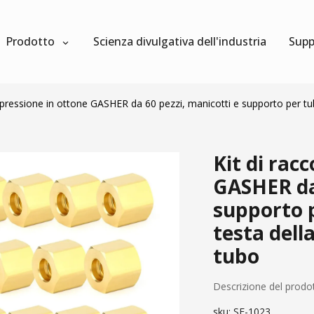
Prodotto
Scienza divulgativa dell'industria
Supp
mpressione in ottone GASHER da 60 pezzi, manicotti e supporto per tub
Kit di rac
GASHER da 
supporto p
testa dell
tubo
Descrizione del prodo
sku:
SF-1023