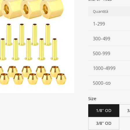
Quantità
1-299
300-499
500-999
1000-4999
5000
-
Size
1/8" OD
3
3/8" OD