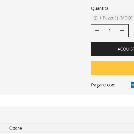
Quantità
1
Pezzo(i)
(
MOQ
)
decrease quantity
increase quanti
ACQUIS
Pagare con:
Ottone