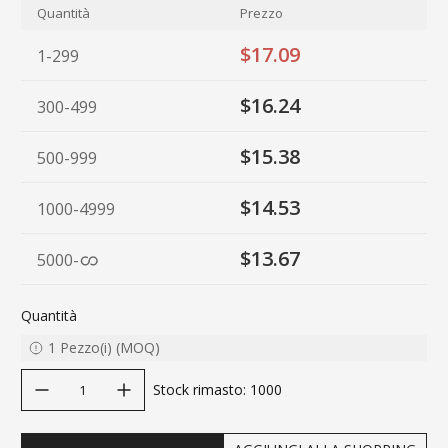
Quantità
Prezzo
$17.09
1-299
$16.24
300-499
$15.38
500-999
$14.53
1000-4999
$13.67
5000
-
Quantità
1
Pezzo(i)
(
MOQ
)
decrease quantity
increase quantity
Stock rimasto
:
1000