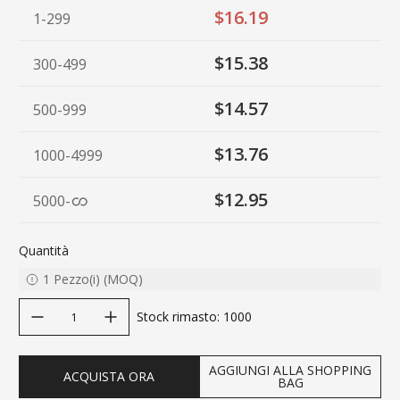
$16.19
1-299
$15.38
300-499
$14.57
500-999
$13.76
1000-4999
$12.95
5000
-
Quantità
1
Pezzo(i)
(
MOQ
)
decrease quantity
increase quantity
Stock rimasto
:
1000
AGGIUNGI ALLA SHOPPING
ACQUISTA ORA
BAG