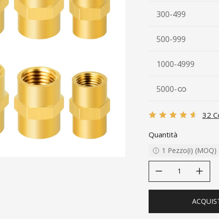
300-499
500-999
1000-4999
5000
-
32 C
Quantità
1
Pezzo(i)
(
MOQ
)
decrease quantity
increase quanti
ACQUIS