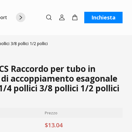
Inchiesta
orto
Chi siamo
Contattaci
C
ci 3/8 pollici 1/2 pollici
CS Raccordo per tubo in
t di accoppiamento esagonale
1/4 pollici 3/8 pollici 1/2 pollici
Prezzo
$13.04