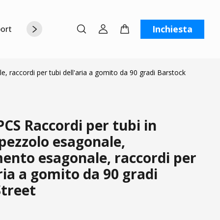
Inchiesta
orto
Chi siamo
Contattaci
C
raccordi per tubi dell'aria a gomito da 90 gradi Barstock
CS Raccordi per tubi in
pezzolo esagonale,
ento esagonale, raccordi per
aria a gomito da 90 gradi
Street