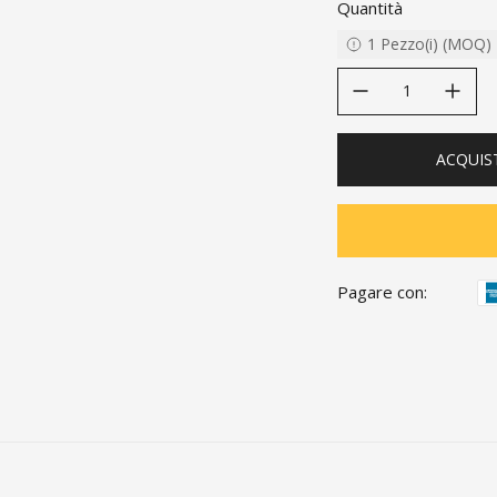
Quantità
1
Pezzo(i)
(
MOQ
)
decrease quantity
increase quanti
ACQUIS
Pagare con: