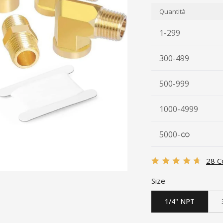
Quantità
1-299
300-499
500-999
1000-4999
5000
-
28 C
Size
1/4" NPT