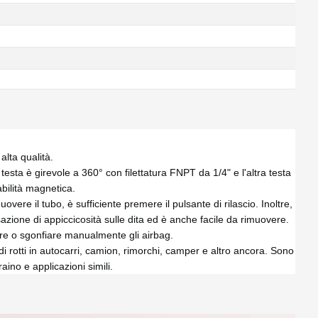
alta qualità.
 è girevole a 360° con filettatura FNPT da 1/4" e l'altra testa
abilità magnetica.
ere il tubo, è sufficiente premere il pulsante di rilascio. Inoltre,
azione di appiccicosità sulle dita ed è anche facile da rimuovere.
e o sgonfiare manualmente gli airbag.
rdi rotti in autocarri, camion, rimorchi, camper e altro ancora. Sono
raino e applicazioni simili.