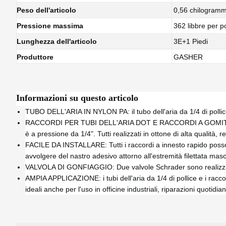
Peso dell'articolo
0,56 chilogramm
Pressione massima
362 libbre per p
Lunghezza dell'articolo
3E+1 Piedi
Produttore
GASHER
Informazioni su questo articolo
TUBO DELL'ARIA IN NYLON PA: il tubo dell'aria da 1/4 di pollice
RACCORDI PER TUBI DELL'ARIA DOT E RACCORDI A GOMITO: i racco
è a pressione da 1/4". Tutti realizzati in ottone di alta qualità,
FACILE DA INSTALLARE: Tutti i raccordi a innesto rapido possono 
avvolgere del nastro adesivo attorno all'estremità filettata mas
VALVOLA DI GONFIAGGIO: Due valvole Schrader sono realizzate 
AMPIA APPLICAZIONE: i tubi dell'aria da 1/4 di pollice e i raccor
ideali anche per l'uso in officine industriali, riparazioni quotidia