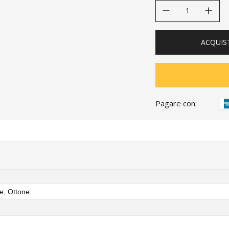
decrease quantity
increase quanti
ACQUIS
Pagare con:
e, Ottone