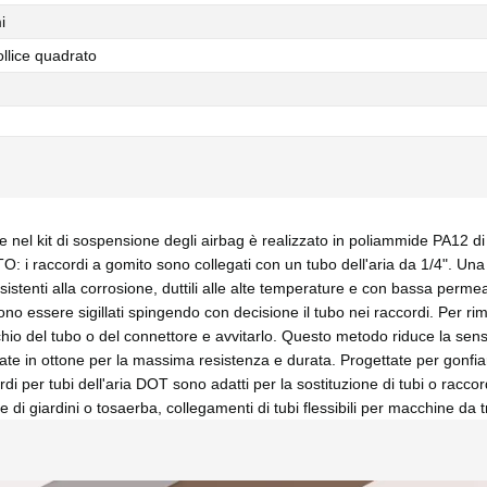
i
ollice quadrato
 nel kit di sospensione degli airbag è realizzato in poliammide PA12 di 
rdi a gomito sono collegati con un tubo dell'aria da 1/4". Una testa
 resistenti alla corrosione, duttili alle alte temperature e con bassa perme
essere sigillati spingendo con decisione il tubo nei raccordi. Per rimuov
chio del tubo o del connettore e avvitarlo. Questo metodo riduce la sens
in ottone per la massima resistenza e durata. Progettate per gonfiar
di per tubi dell'aria DOT sono adatti per la sostituzione di tubi o racco
ne di giardini o tosaerba, collegamenti di tubi flessibili per macchine da t