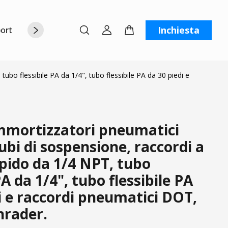
Inchiesta
orto
Chi siamo
Contattaci
C
ubo flessibile PA da 1/4", tubo flessibile PA da 30 piedi e
ammortizzatori pneumatici
bi di sospensione, raccordi a
pido da 1/4 NPT, tubo
PA da 1/4", tubo flessibile PA
i e raccordi pneumatici DOT,
hrader.